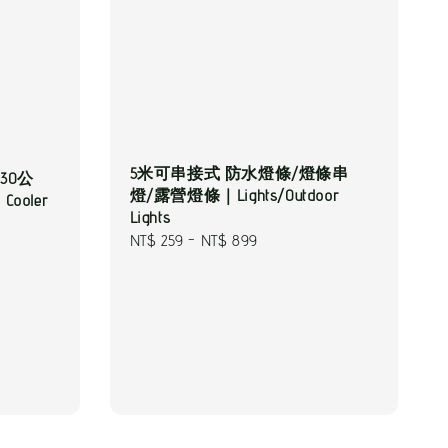
5米可串接式 防水燈條/燈條串
 30公
燈/露營燈條｜Lights/Outdoor
 Cooler
Lights
Regular
NT$ 259
-
NT$ 899
price