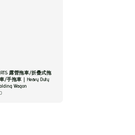
PORTS 露營拖車/折疊式拖
/手拖車｜Heavy Duty
olding Wagon
80