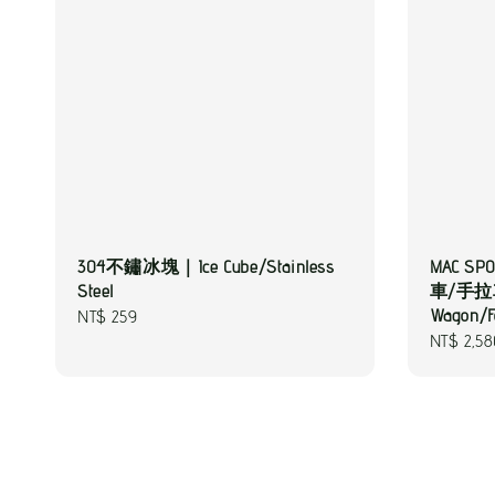
304不鏽冰塊｜Ice Cube/Stainless
MAC S
Steel
車/手拉車
Wagon/F
Regular
NT$ 259
Regular
NT$ 2,5
price
price