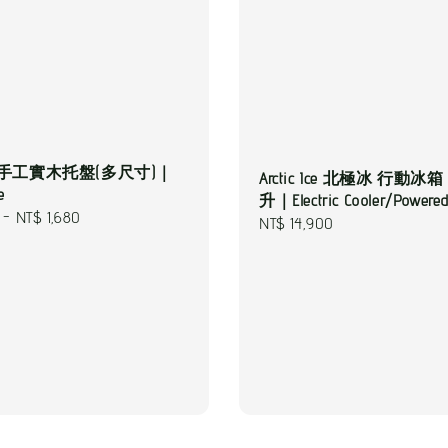
na 手工實木托盤(多尺寸)｜
Arctic Ice 北極冰 行動冰箱
e
升｜Electric Cooler/Powered
-
NT$ 1,680
Regular
NT$ 14,900
price