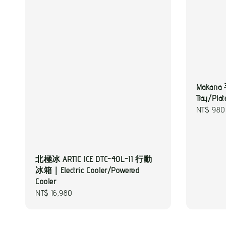
Maka
Tray/Plat
Regular
NT$ 980
price
北極冰 ARTIC ICE DTC-40L-II 行動
冰箱｜Electric Cooler/Powered
Cooler
Regular
NT$ 16,980
price