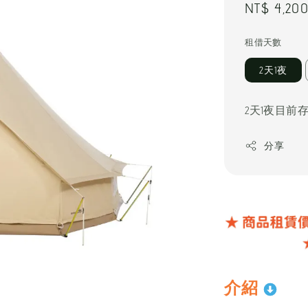
Regular
NT$ 4,20
price
租借天數
2天1夜
2天1夜目前
分享
介紹