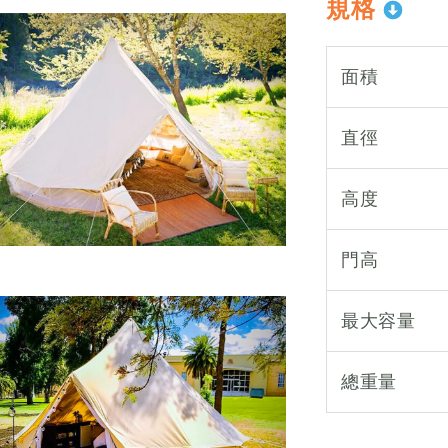
規格
面積
直徑
高度
門高
最大容量
總重量