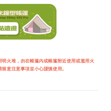
用明火堆，勿在帳篷內或帳篷附近使用或濫用火
請留意注意事項並小心謹慎使用。