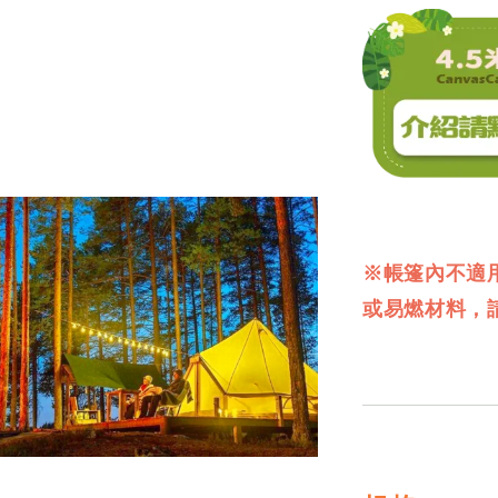
※帳篷內不適
或易燃材料，