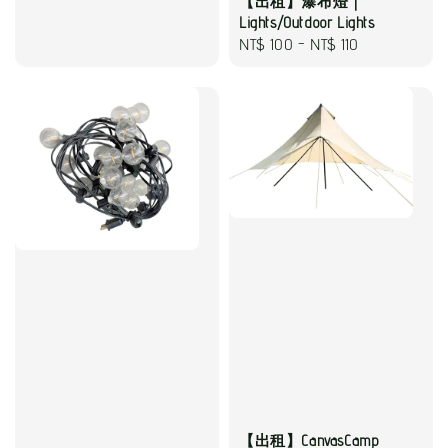
【出租】瀑布燈｜
Lights/Outdoor Lights
Regular
NT$ 100
-
NT$ 110
price
【出租】CanvasCamp