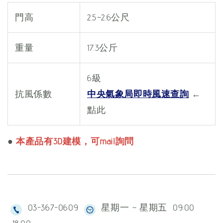
門高
2.5~2.6公尺
重量
17.3公斤
6級
抗風係數
中央氣象局即時風速查詢
←
點此
●
本產品有3D建模，可mail詢問
03-367-0609
星期一 ~ 星期五 09:00