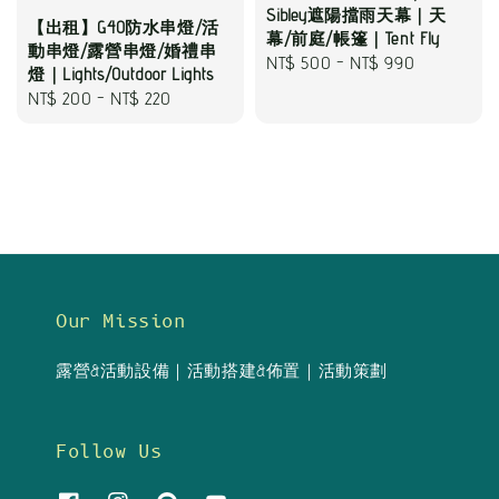
Sibley遮陽擋雨天幕｜天
【出租】G40防水串燈/活
幕/前庭/帳篷｜Tent Fly
動串燈/露營串燈/婚禮串
Regular
NT$ 500
-
NT$ 990
燈｜Lights/Outdoor Lights
price
Regular
NT$ 200
-
NT$ 220
price
Our Mission
露營&活動設備｜活動搭建&佈置｜活動策劃
Follow Us