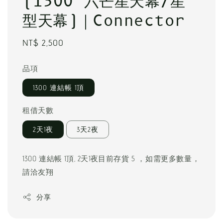
(1300 六芒星天幕/星
型天幕)｜Connector
Regular
NT$ 2,500
price
品項
1300 連結帳 1頂
租借天數
2天1夜
3天2夜
1300 連結帳 1頂, 2天1夜目前存貨 5 ，如需更多數量，
請洽友翔
分享