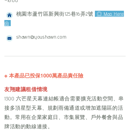
~18:00
桃園市蘆竹區新興街125巷16弄2號
◎ Map Here
◎
shawn@youshawn.com
※ 本產品已投保1000萬產品責任險
友翔建議租借情境
1300 六芒星天幕連結帳適合需要擴充活動空間、串
接多頂星型天幕、規劃雨備通道或增加遮陽區的活
動。常用在企業家庭日、市集展覽、戶外餐會與品
牌活動的動線連接。