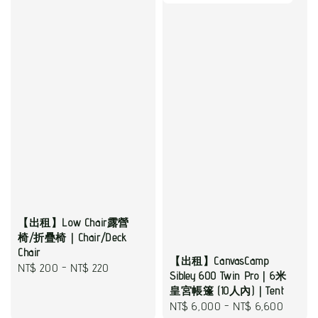
【出租】Low Chair露營
椅/折疊椅｜Chair/Deck
Chair
【出租】CanvasCamp
Regular
NT$ 200
-
NT$ 220
Sibley 600 Twin Pro｜6米
price
皇宮帳篷 (10人內)｜Tent
Regular
NT$ 6,000
-
NT$ 6,600