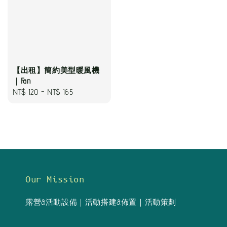
【出租】簡約美型暖風機
｜Fan
Regular
NT$ 120
-
NT$ 165
price
Our Mission
露營&活動設備｜活動搭建&佈置｜活動策劃