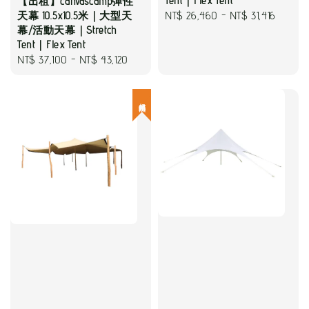
Tent｜Flex Tent
【出租】canvascamp彈性
Regular
NT$ 26,460
-
NT$ 31,416
天幕 10.5x10.5米｜大型天
幕/活動天幕｜Stretch
price
Tent｜Flex Tent
Regular
NT$ 37,100
-
NT$ 43,120
price
超熱銷