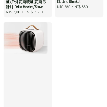
Electric Blanket
爐/戶外瓦斯暖爐(瓦斯另
Regular
NT$ 280
-
NT$ 350
計)｜Patio Heater/Stove
Regular
NT$ 2,000
-
NT$ 2,650
price
price