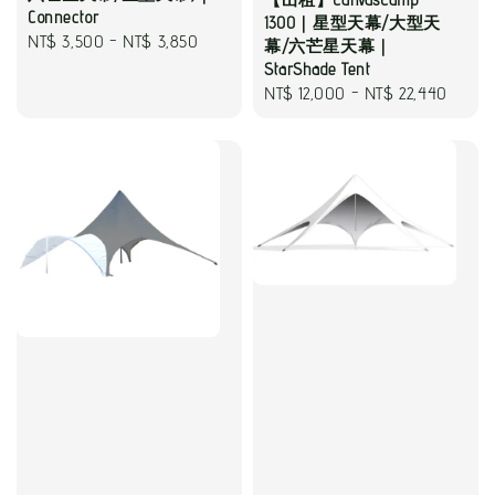
Connector
1300｜星型天幕/大型天
Regular
NT$ 3,500
-
NT$ 3,850
幕/六芒星天幕｜
price
StarShade Tent
Regular
NT$ 12,000
-
NT$ 22,440
price