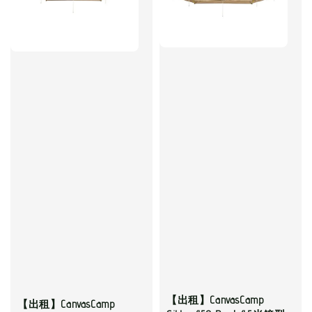
【出租】CanvasCamp
【出租】CanvasCamp