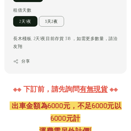
租借天數
2天1夜
3天2夜
長木棧板, 2天1夜目前存貨 318 ，如需更多數量，請洽
友翔
分享
※※ 下訂前，請先詢問
有無
現貨
※※
出車金額為6000元，不足6000元以
6000元計
運費需另外計價
(