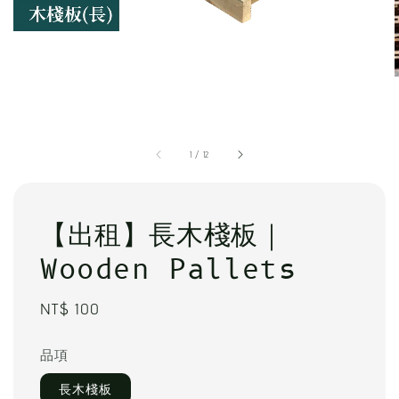
1
/
12
【出租】長木棧板｜
Wooden Pallets
Regular
NT$ 100
price
品項
長木棧板