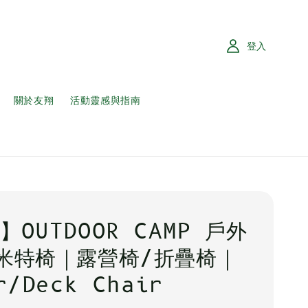
登入
關於友翔
活動靈感與指南
】OUTDOOR CAMP 戶外
米特椅｜露營椅/折疊椅｜
r/Deck Chair