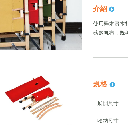
介紹
使用櫸木實木
磅數帆布，既
規格
展開尺寸
收納尺寸