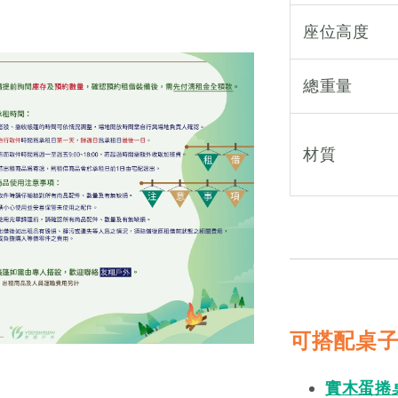
座位高度
總重量
材質
可搭配桌
實木蛋捲