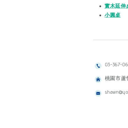
實木延伸
小圓桌
03-367-0
桃園市蘆竹
shawn@yo