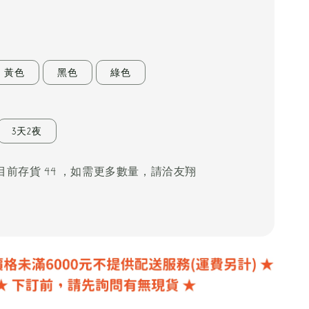
黃色
黑色
綠色
3天2夜
1夜目前存貨 44 ，如需更多數量，請洽友翔