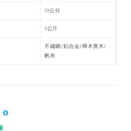
35公分
3公斤
不鏽鋼/鋁合金/櫸木實木/
帆布
子
桌