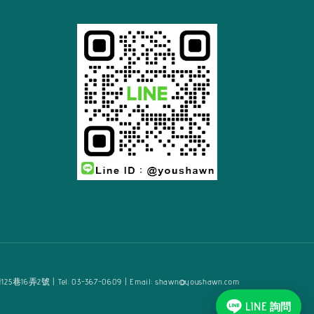
2號 | Tel: 03-367-0609 | Email: shawn@youshawn.com
LINE 詢問