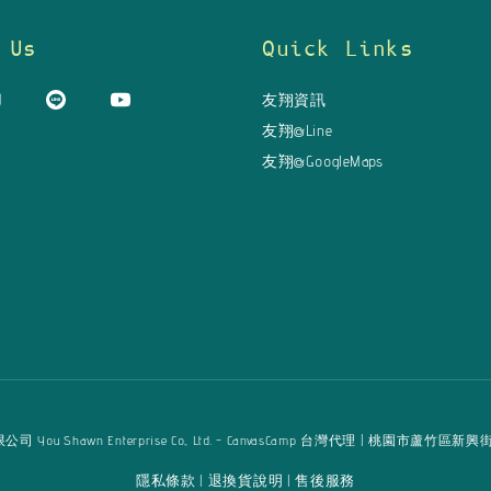
 Us
Quick Links
友翔資訊
友翔@Line
友翔@GoogleMaps
u Shawn Enterprise Co., Ltd. - CanvasCamp 台灣代理 | 桃園市蘆竹區新興街125巷16弄
隱私條款
退換貨說明
售後服務
|
|