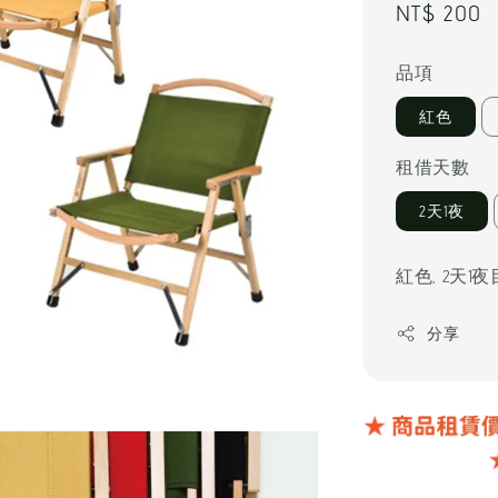
Regular
NT$ 200
price
品項
紅色
租借天數
2天1夜
紅色, 2天
分享