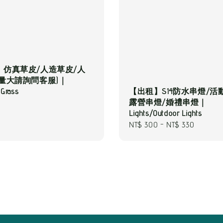
】仿真草皮/人造草皮/人
(量大請詢問客服)｜
l Grass
【出租】S14防水串燈/活
露營串燈/婚禮串燈｜
Lights/Outdoor Lights
Regular
NT$ 300
-
NT$ 330
price