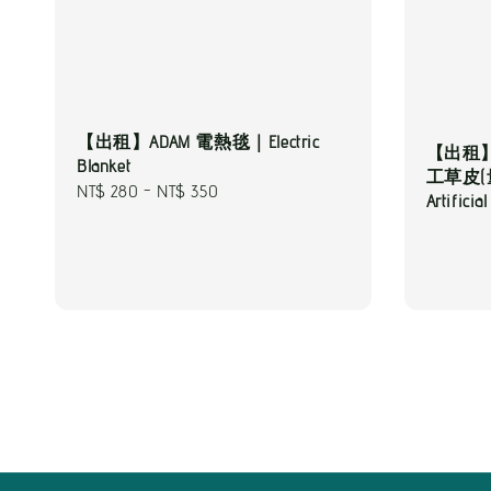
【出租】ADAM 電熱毯｜Electric
【出租
Blanket
工草皮
Regular
NT$ 280
-
NT$ 350
Artificia
price