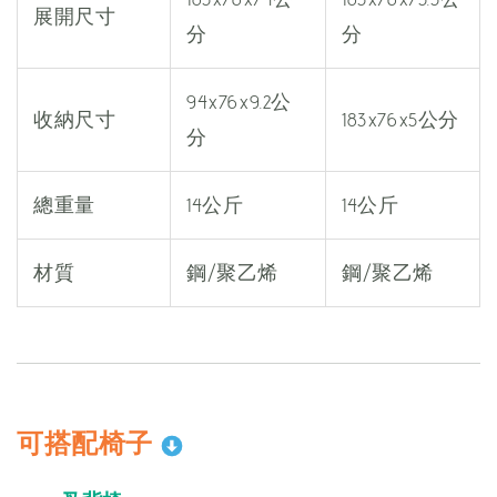
展開尺寸
分
分
94x76x9.2公
收納尺寸
183x76x5公分
分
總重量
14公斤
14公斤
材質
鋼/聚乙烯
鋼/聚乙烯
可搭配椅子