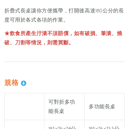
折疊式長桌讓你方便攜帶，打開後高達180公分的長
度可用於各式各項的作業。
★飲食所產生汙漬不須賠償，如有破損、筆漬、燒
破、刀割等情況，則需買斷。
規格
可對折多功
多功能長桌
能長桌
183x76x74公
183x76x75.5公