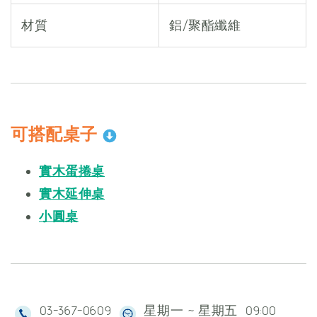
材質
鋁/聚酯纖維
可搭配桌子
實木蛋捲桌
實木延伸桌
小圓桌
03-367-0609
星期一 ~ 星期五 09:00