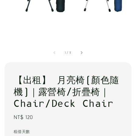
1
/
11
【出租】 月亮椅(顏色隨
機)｜露營椅/折疊椅｜
Chair/Deck Chair
Regular
NT$ 120
price
租借天數