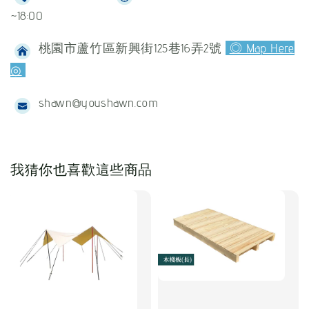
~18:00
桃園市蘆竹區新興街125巷16弄2號
◎ Map Here
◎
shawn@youshawn.com
我猜你也喜歡這些商品