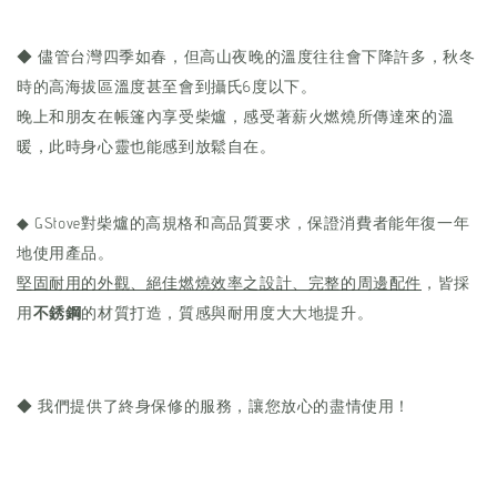
◆ 儘管台灣四季如春，但高山夜晚的溫度往往會下降許多，秋冬
時的高海拔區溫度甚至會到攝氏6度以下。
晚上和朋友在帳篷內享受柴爐，感受著薪火燃燒所傳達來的溫
暖，此時身心靈也能感到放鬆自在。
◆ GStove對柴爐的高規格和高品質要求，保證消費者能年復一年
地使用產品。
堅固耐用的外觀、絕佳燃燒效率之設計、完整的周邊配件
，皆採
用
不銹鋼
的材質打造，質感與耐用度大大地提升。
◆ 我們提供了終身保修的服務，讓您放心的盡情使用！