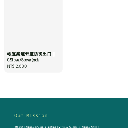
帳篷柴爐45度防燙出口｜
GStove/Stove Jack
Regular
NT$ 2,800
price
Our Mission