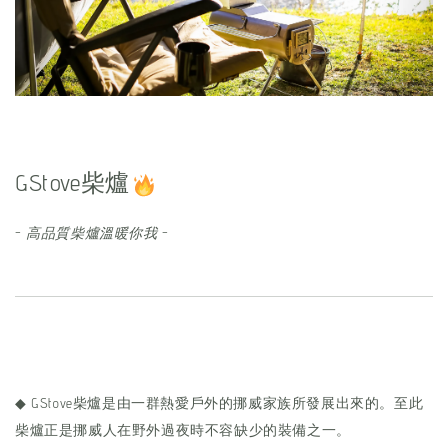
GStove柴爐
-
高品質柴爐溫暖你我
-
◆ GStove柴爐是由一群熱愛戶外的挪威家族所發展出來的。至此
柴爐正是挪威人在野外過夜時不容缺少的裝備之一。