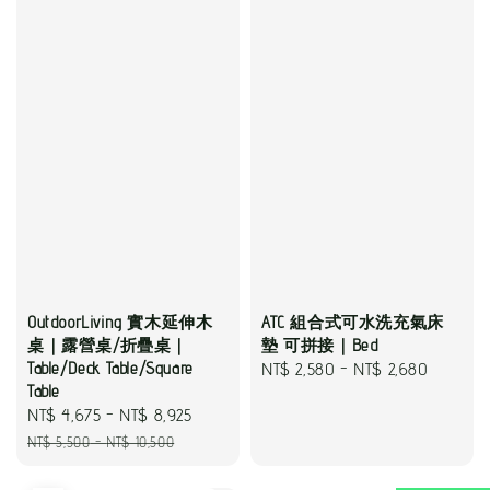
OutdoorLiving 實木延伸木
ATC 組合式可水洗充氣床
桌｜露營桌/折疊桌｜
墊 可拼接｜Bed
Table/Deck Table/Square
Regular
NT$ 2,580
-
NT$ 2,680
Table
price
Sale
NT$ 4,675
-
NT$ 8,925
Regular
price
price
NT$ 5,500
-
NT$ 10,500