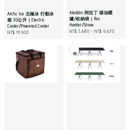
Aladdin 阿拉丁 煤油暖
Arctic Ice 北極冰 行動冰
爐/收納袋｜Fan
箱 30公升｜Electric
Heater/Stove
Cooler/Powered Cooler
Regular
NT$ 5,680
-
NT$ 6,670
Regular
NT$ 14,900
price
price
售完