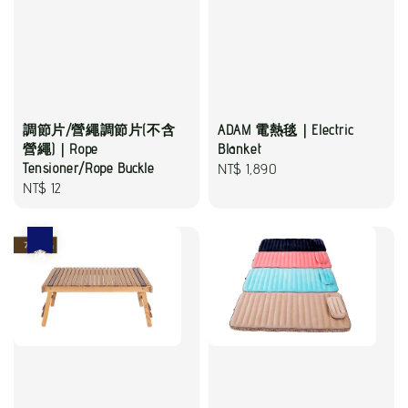
調節片/營繩調節片(不含
ADAM 電熱毯｜Electric
營繩)｜Rope
Blanket
Tensioner/Rope Buckle
Regular
NT$ 1,890
Regular
NT$ 12
price
price
優惠