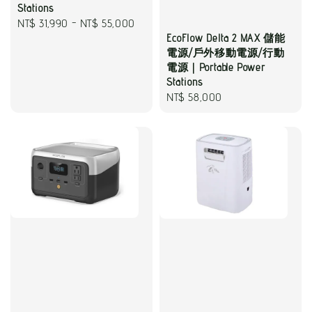
Stations
Regular
NT$ 31,990
-
NT$ 55,000
EcoFlow Delta 2 MAX 儲能
price
電源/戶外移動電源/行動
電源｜Portable Power
Stations
Regular
NT$ 58,000
price