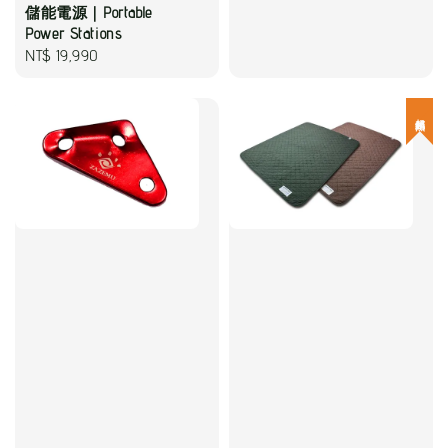
price
儲能電源｜Portable
Power Stations
Regular
NT$ 19,990
price
超熱銷