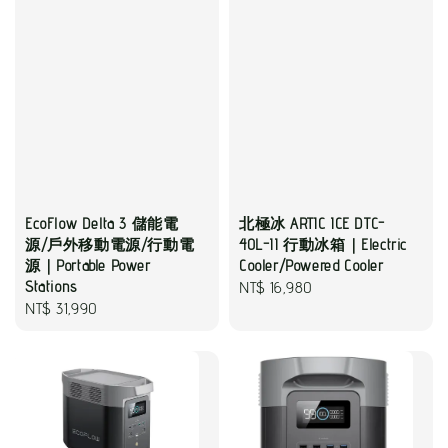
EcoFlow Delta 3 儲能電
北極冰 ARTIC ICE DTC-
源/戶外移動電源/行動電
40L-II 行動冰箱｜Electric
源｜Portable Power
Cooler/Powered Cooler
Stations
Regular
NT$ 16,980
Regular
NT$ 31,990
price
price