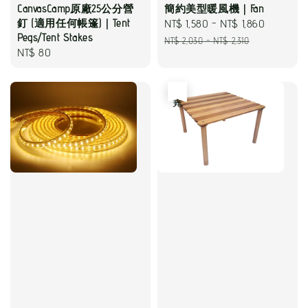
CanvasCamp原廠25公分營
簡約美型暖風機｜Fan
釘 (適用任何帳篷)｜Tent
Sale
NT$ 1,580
-
NT$ 1,860
Regular
Pegs/Tent Stakes
price
price
NT$ 2,030
-
NT$ 2,310
Regular
NT$ 80
price
售完