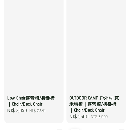
Low Chair露營椅/折疊椅
OUTDOOR CAMP 戶外村 克
｜Chair/Deck Chair
米特椅｜露營椅/折疊椅
Sale
NT$ 2,050
Regular
｜Chair/Deck Chair
NT$ 2,380
Sale
NT$ 1,600
Regular
NT$ 3,000
price
price
price
price