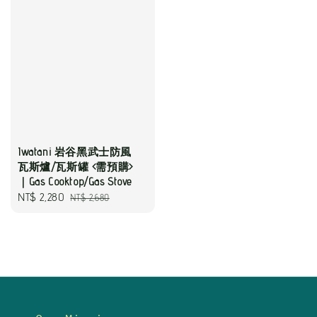
Iwatani 岩谷黑武士防風
瓦斯爐/瓦斯罐 <需預購>
｜Gas Cooktop/Gas Stove
Sale
NT$ 2,280
Regular
NT$ 2,680
price
price