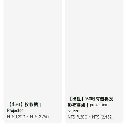
【出租】160吋有機棉投
【出租】投影機｜
影布幕組｜projection
Projector
screen
Regular
NT$ 1,200
-
NT$ 2,750
Regular
NT$ 4,200
-
NT$ 12,452
price
price