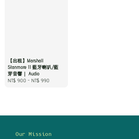
【出租】Marshall
Stanmore II 藍牙喇叭/藍
芽音響｜ Audio
Regular
NT$ 900
-
NT$ 990
price
Our Mission