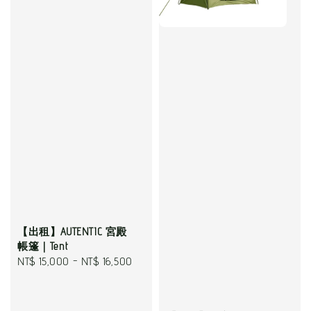
【出租】AUTENTIC 宮殿
帳篷｜Tent
Regular
NT$ 15,000
-
NT$ 16,500
price