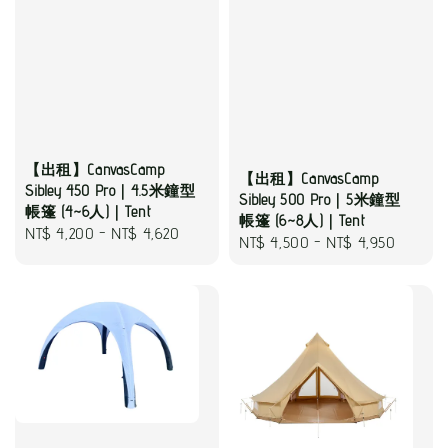
【出租】CanvasCamp
【出租】CanvasCamp
Sibley 450 Pro｜4.5米鐘型
Sibley 500 Pro｜5米鐘型
帳篷 (4~6人)｜Tent
帳篷 (6~8人)｜Tent
Regular
NT$ 4,200
-
NT$ 4,620
Regular
NT$ 4,500
-
NT$ 4,950
price
price