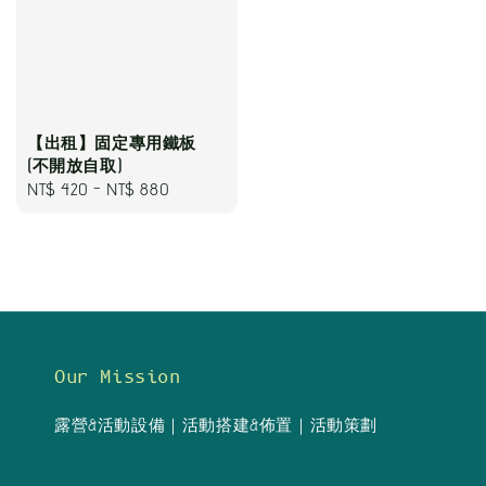
【出租】固定專用鐵板
(不開放自取)
Regular
NT$ 420
-
NT$ 880
price
Our Mission
露營&活動設備｜活動搭建&佈置｜活動策劃