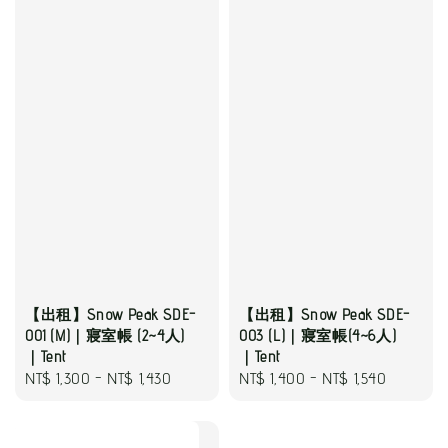
【出租】Snow Peak SDE-
【出租】Snow Peak SDE-
001 (M)｜寢室帳 (2~4人)
003 (L)｜寢室帳(4~6人)
｜Tent
｜Tent
Regular
NT$ 1,300
-
NT$ 1,430
Regular
NT$ 1,400
-
NT$ 1,540
price
price