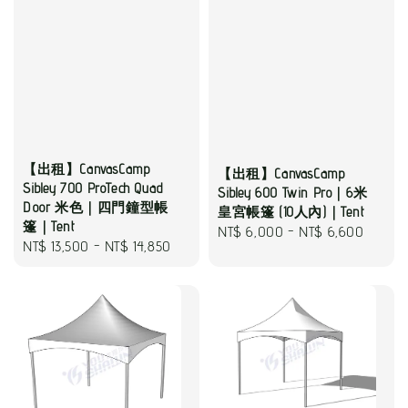
【出租】CanvasCamp
【出租】CanvasCamp
Sibley 700 ProTech Quad
Sibley 600 Twin Pro｜6米
Door 米色｜四門鐘型帳
皇宮帳篷 (10人內)｜Tent
篷｜Tent
Regular
NT$ 6,000
-
NT$ 6,600
Regular
NT$ 13,500
-
NT$ 14,850
price
price