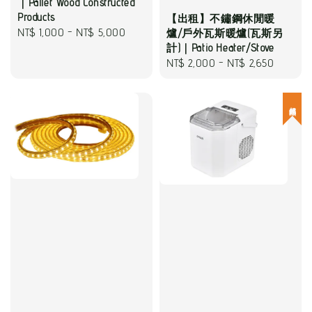
｜Pallet Wood Constructed
Products
【出租】不鏽鋼休閒暖
Regular
NT$ 1,000
-
NT$ 5,000
爐/戶外瓦斯暖爐(瓦斯另
計)｜Patio Heater/Stove
price
Regular
NT$ 2,000
-
NT$ 2,650
price
超熱銷