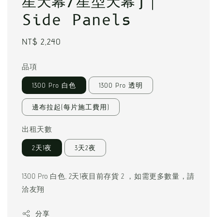
星天幕/星型天幕)｜
Side Panels
Regular
NT$ 2,240
price
品項
1300 Pro 白色
1300 Pro 透明
邊布拉起(每片施工費用)
出租天數
2天1夜
3天2夜
1300 Pro 白色, 2天1夜目前存貨 2 ，如需更多數量，請
洽友翔
分享