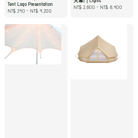
天幕)｜Lights
Tent Logo Presentation
Regular
NT$ 2,800
-
NT$ 8,400
Regular
NT$ 240
-
NT$ 4,200
price
price