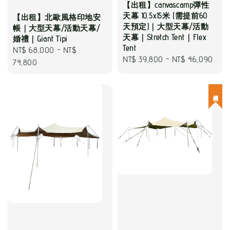
【出租】canvascamp彈性
天幕 10.5x15米 (需提前60
【出租】北歐風格印地安
天預定)｜大型天幕/活動
帳｜大型天幕/活動天幕/
天幕｜Stretch Tent｜Flex
婚禮｜Giant Tipi
Tent
Regular
NT$ 68,000
-
NT$
Regular
NT$ 39,800
-
NT$ 46,090
price
74,800
price
超熱銷