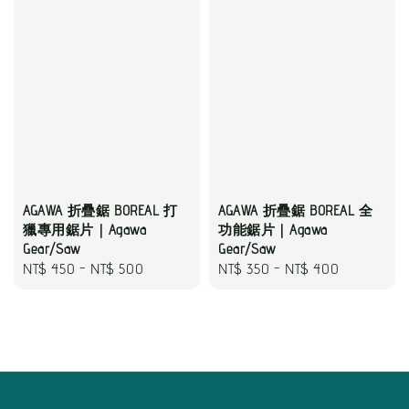
AGAWA 折疊鋸 BOREAL 打
AGAWA 折疊鋸 BOREAL 全
獵專用鋸片｜Agawa
功能鋸片｜Agawa
Gear/Saw
Gear/Saw
Regular
NT$ 450
-
NT$ 500
Regular
NT$ 350
-
NT$ 400
price
price