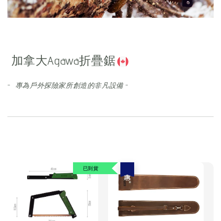
加拿大Agawa折疊鋸
-
專為戶外探險家所創造的非凡設備
-
已到貨
優惠