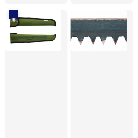
price
price
優惠