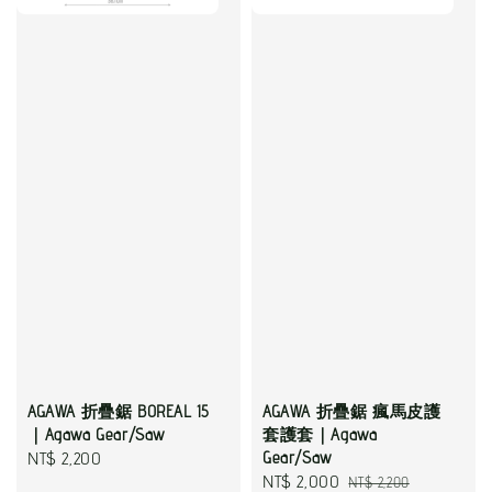
AGAWA 折疊鋸 BOREAL 15
AGAWA 折疊鋸 瘋馬皮護
｜Agawa Gear/Saw
套護套｜Agawa
Regular
NT$ 2,200
Gear/Saw
Sale
NT$ 2,000
Regular
NT$ 2,200
price