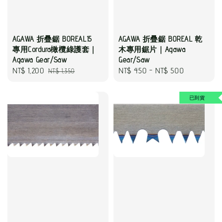
AGAWA 折疊鋸 BOREAL15
AGAWA 折疊鋸 BOREAL 乾
專用Cordura橄欖綠護套｜
木專用鋸片｜Agawa
Agawa Gear/Saw
Gear/Saw
Sale
NT$ 1,200
Regular
Regular
NT$ 450
-
NT$ 500
NT$ 1,350
price
price
price
已到貨