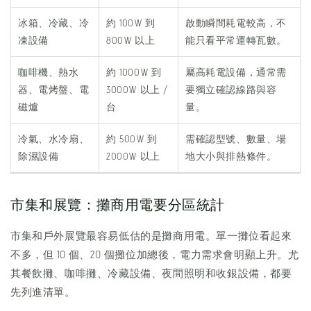
冰箱、冷藏、冷
約 100W 到
啟動瞬間耗電較高，不
凍設備
800W 以上
能只看平常運轉瓦數。
咖啡機、熱水
約 1000W 到
屬高耗電設備，通常需
器、電烤盤、電
3000W 以上 /
要獨立確認線路與容
磁爐
台
量。
冷氣、水冷扇、
約 500W 到
需確認型號、數量、場
除濕設備
2000W 以上
地大小與排熱條件。
市集和展覽：攤商用電要分區統計
市集和戶外展覽最容易低估的是攤商用電。單一攤位看起來
不多，但 10 個、20 個攤位加總後，電力需求會明顯上升。尤
其餐飲攤、咖啡攤、冷藏設備、夜間照明和收銀設備，都要
先列進清單。