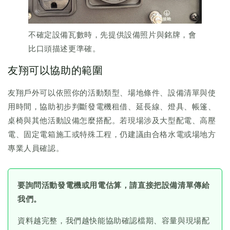
不確定設備瓦數時，先提供設備照片與銘牌，會
比口頭描述更準確。
友翔可以協助的範圍
友翔戶外可以依照你的活動類型、場地條件、設備清單與使
用時間，協助初步判斷發電機租借、延長線、燈具、帳篷、
桌椅與其他活動設備怎麼搭配。若現場涉及大型配電、高壓
電、固定電箱施工或特殊工程，仍建議由合格水電或場地方
專業人員確認。
要詢問活動發電機或用電估算，請直接把設備清單傳給
我們。
資料越完整，我們越快能協助確認檔期、容量與現場配