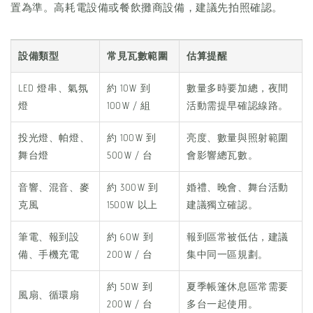
置為準。高耗電設備或餐飲攤商設備，建議先拍照確認。
設備類型
常見瓦數範圍
估算提醒
LED 燈串、氣氛
約 10W 到
數量多時要加總，夜間
燈
100W / 組
活動需提早確認線路。
投光燈、帕燈、
約 100W 到
亮度、數量與照射範圍
舞台燈
500W / 台
會影響總瓦數。
音響、混音、麥
約 300W 到
婚禮、晚會、舞台活動
克風
1500W 以上
建議獨立確認。
筆電、報到設
約 60W 到
報到區常被低估，建議
備、手機充電
200W / 台
集中同一區規劃。
約 50W 到
夏季帳篷休息區常需要
風扇、循環扇
200W / 台
多台一起使用。