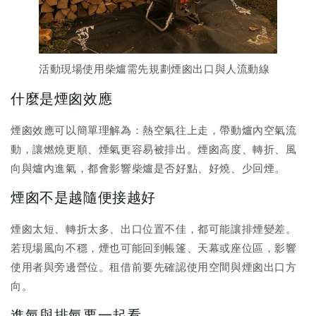
活動現場使用柴爐需先規劃煙囪出口與人流動線
什麼是煙囪效應
煙囪效應可以簡單理解為：熱空氣往上走，帶動爐內空氣流
動，讓燃燒更順、煙氣更容易被排出。煙囪高度、轉折、風
向與爐內進氣，都會影響柴爐是否好點、好燒、少回煙。
煙囪不是越隨便接越好
煙囪太短、轉折太多、出口位置不佳，都可能讓排煙變差。
若現場風向不穩，煙也可能回到帳篷、天幕或座位區，影響
使用者與旁邊營位。租借前要先確認使用空間與煙囪出口方
向。