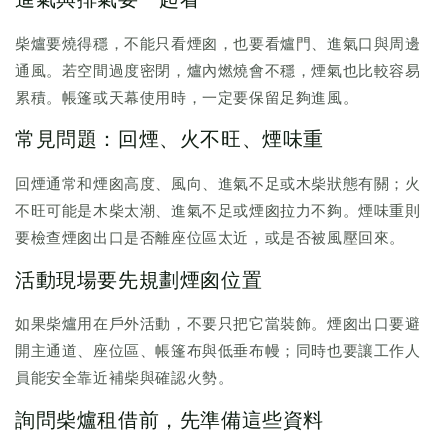
進氣與排氣要一起看
柴爐要燒得穩，不能只看煙囪，也要看爐門、進氣口與周邊
通風。若空間過度密閉，爐內燃燒會不穩，煙氣也比較容易
累積。帳篷或天幕使用時，一定要保留足夠進風。
常見問題：回煙、火不旺、煙味重
回煙通常和煙囪高度、風向、進氣不足或木柴狀態有關；火
不旺可能是木柴太潮、進氣不足或煙囪拉力不夠。煙味重則
要檢查煙囪出口是否離座位區太近，或是否被風壓回來。
活動現場要先規劃煙囪位置
如果柴爐用在戶外活動，不要只把它當裝飾。煙囪出口要避
開主通道、座位區、帳篷布與低垂布幔；同時也要讓工作人
員能安全靠近補柴與確認火勢。
詢問柴爐租借前，先準備這些資料