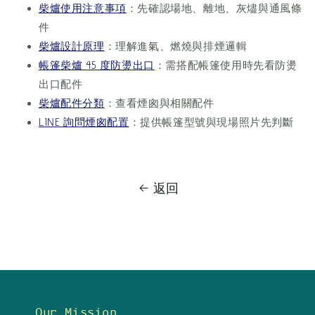
柴爐使用注意事項
：先確認場地、離地、灰燼與通風條
件
柴爐設計原理
：理解進氣、燃燒與排煙邏輯
帳篷柴爐 45 度防燙出口
：需搭配帳篷使用時先看防燙
出口配件
柴爐配件分類
：查看煙囪與相關配件
LINE 詢問煙囪配置
：提供帳篷型號與現場照片先判斷
返回
Our Mission