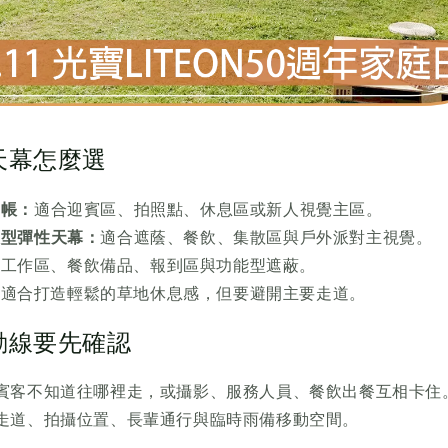
天幕怎麼選
帽帳：
適合迎賓區、拍照點、休息區或新人視覺主區。
 大型彈性天幕：
適合遮蔭、餐飲、集散區與戶外派對主視覺。
合工作區、餐飲備品、報到區與功能型遮蔽。
：
適合打造輕鬆的草地休息感，但要避開主要走道。
動線要先確認
賓客不知道往哪裡走，或攝影、服務人員、餐飲出餐互相卡住
走道、拍攝位置、長輩通行與臨時雨備移動空間。