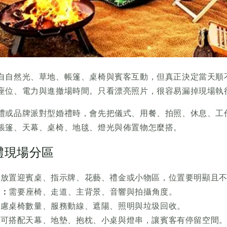
自自然光、草地、帳篷、桌椅與賓客互動，但真正決定當天順
座位、電力與進撤場時間。只看漂亮照片，很容易漏掉現場執
禮或品牌派對型婚禮時，會先把儀式、用餐、拍照、休息、工
帳篷、天幕、桌椅、地毯、燈光與佈置物怎麼搭。
禮現場分區
：
放置迎賓桌、指示牌、花藝、禮金或小物區，位置要明顯且
區：
需要座椅、走道、主背景、音響與拍攝角度。
考慮桌椅數量、服務動線、遮陽、照明與垃圾回收。
：
可搭配天幕、地墊、抱枕、小桌與燈串，讓賓客有停留空間