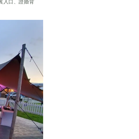
賓入口、證婚背