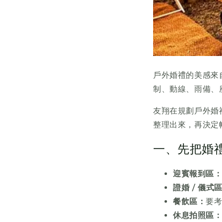
戶外婚禮的美感來
制、動線、雨備、
友翔在規劃戶外婚
整理出來，再決定
一、先把婚
迎賓報到區
證婚 / 儀式
餐飲區：
要
休息拍照區