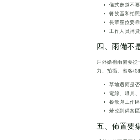
儀式走道不
餐飲區和拍
長輩座位要
工作人員補
四、雨備不
戶外婚禮雨備要從
力、拍攝、賓客移
草地遇雨是
電線、燈具
餐飲與工作
若改到備案
五、佈置要