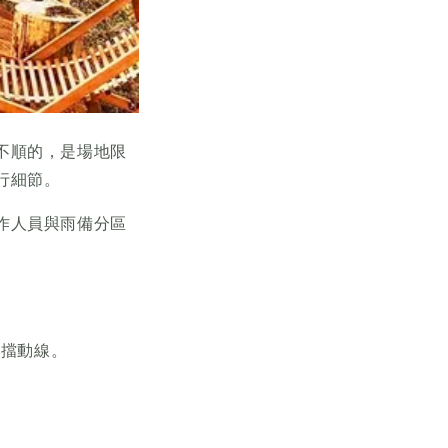
不順的，是場地限
行細節。
作人員與雨備分區
不擋動線。
。