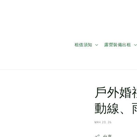
租借須知
露營裝備出租
戶外婚
動線、
MAY 20, 26
分享