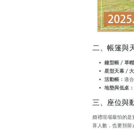
二、帳篷與
鐘型帳 / 草
星型天幕 /
活動帳：
適
地墊與低桌
三、座位與
婚禮現場最怕的是
算人數，也要預留