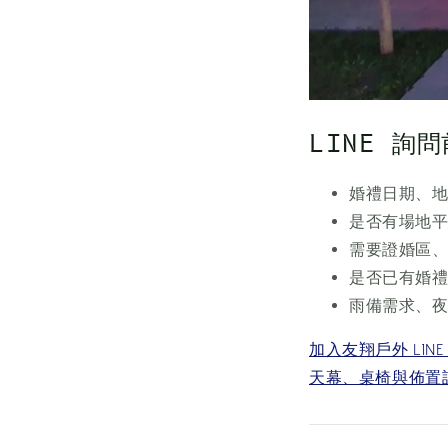
LINE 詢
婚禮日期、
是否有場地
需要證婚區
是否已有婚
雨備需求、
加入友翔戶外 LI
天幕、桌椅與佈置