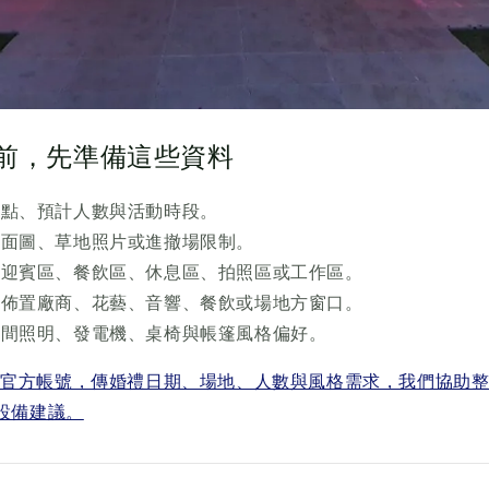
問前，先準備這些資料
地點、預計人數與活動時段。
平面圖、草地照片或進撤場限制。
、迎賓區、餐飲區、休息區、拍照區或工作區。
禮佈置廠商、花藝、音響、餐飲或場地方窗口。
夜間照明、發電機、桌椅與帳篷風格偏好。
NE 官方帳號，傳婚禮日期、場地、人數與風格需求，我們協助
設備建議。