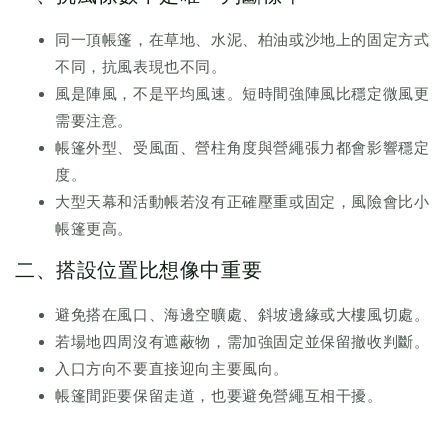
同一頂帳篷，在草地、水泥、柏油或沙地上的固定方式
不同，抗風表現也不同。
風是陣風，不是平均風速。短時間強陣風比穩定微風更
需要注意。
帳篷外型、受風面、營柱角度與營繩張力都會影響穩定
度。
大型天幕和活動帳若沒有正確壓重或固定，風險會比小
帳篷更高。
二、搭設位置比想像中重要
避免搭在風口、海邊空曠處、斜坡邊緣或大樓風切處。
若場地四周沒有遮蔽物，需加強固定並保留撤收判斷。
入口方向不要直接迎向主要風向。
帳篷間距要保留走道，也要避免營繩互相干擾。