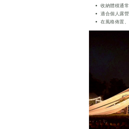
收納體積通
適合個人露
在風格佈置