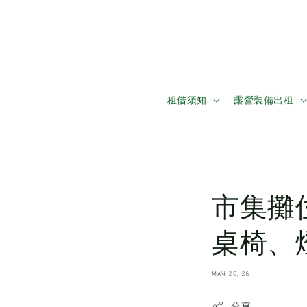
租借須知
露營裝備出租
市集攤
桌椅、
MAY 20, 26
分享