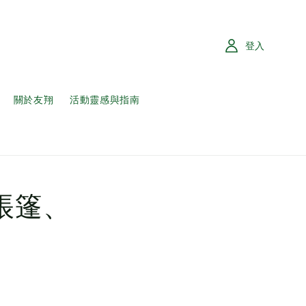
登入
關於友翔
活動靈感與指南
帳篷、