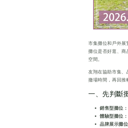
市集攤位和戶外展
攤位是否好逛、商
空間。
友翔在協助市集、
撤場時間，再回推
一、先判斷
銷售型攤位
體驗型攤位
品牌展示攤