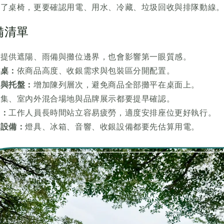
除了桌椅，更要確認用電、用水、冷藏、垃圾回收與排隊動線
備清單
：
提供遮陽、雨備與攤位邊界，也會影響第一眼質感。
作桌：
依商品高度、收銀需求與包裝區分開配置。
箱與托盤：
增加陳列層次，避免商品全部攤平在桌面上。
市集、室內外混合場地與品牌展示都要提早確認。
區：
工作人員長時間站立容易疲勞，適度安排座位更好執行。
力設備：
燈具、冰箱、音響、收銀設備都要先估算用電。