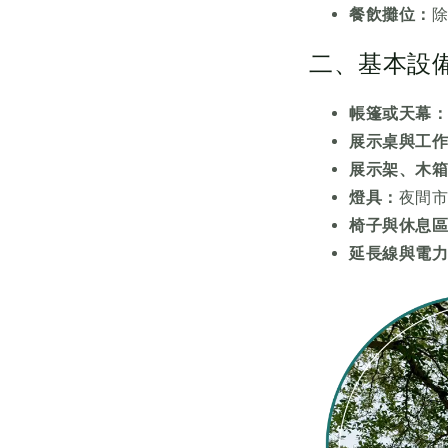
餐飲攤位：
二、基本設
帳篷或天幕
展示桌與工
展示架、木
燈具：
夜間
椅子與休息
延長線與電