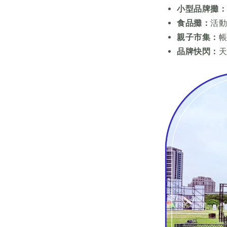
小型品牌攤
食品攤：
活
親子市集：
品牌快閃：