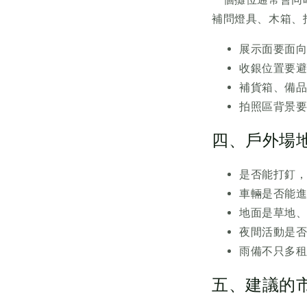
補問燈具、木箱、
展示面要面
收銀位置要
補貨箱、備
拍照區背景
四、戶外場
是否能打釘
車輛是否能
地面是草地
夜間活動是
雨備不只多
五、建議的