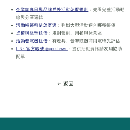
企業家庭日與品牌戶外活動怎麼規劃
：先看完整活動動
線與分區邏輯
活動帳篷租借怎麼選
：判斷大型活動適合哪種帳篷
桌椅與坐墊租借
：規劃報到、用餐與休息區
活動發電機租借
：有燈具、音響或攤商用電時先評估
LINE 官方帳號 @youshawn
：提供活動資訊請友翔協助
配單
返回