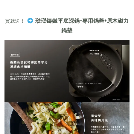
琺瑯鑄鐵平底深鍋+專用鍋蓋+原木磁力
買就送！
鍋墊