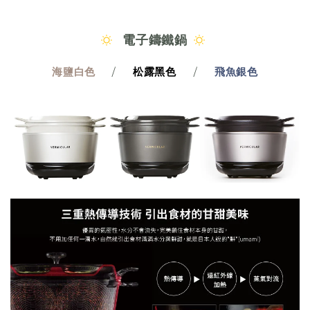
電子鑄鐵鍋
海鹽白色
/
松露黑色
/
飛魚銀色