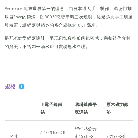
Vermicular追求世界第一的理念，由日本職人手工製作，精密切割
厚度3mm的鑄鐵，以800°C琺瑯塗料三次燒製，經過多次手工研磨
與校正，讓鍋蓋與鍋身的密合處低於 0.01 毫米。
搭配流線型鍋蓋設計，呈現宛如真空般的氣密感，完整鎖住食材
的鮮美，不需加一滴水即可實現無水料理。
規格
HI電子鑄鐵
琺瑯鑄鐵平
原木磁力鍋
鍋
底深鍋
墊
43x11x5公分
31.1x29.6x20.8
尺寸
Ø 7.5x15公
Ø 21x2公分