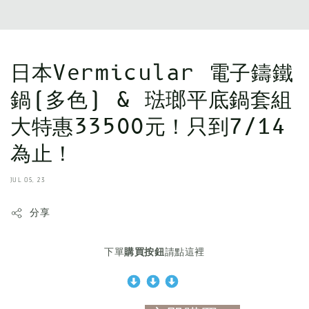
日本Vermicular 電子鑄鐵
鍋(多色) & 琺瑯平底鍋套組
大特惠33500元！只到7/14
為止！
JUL 05, 23
分享
下單
購買按鈕
請點這裡