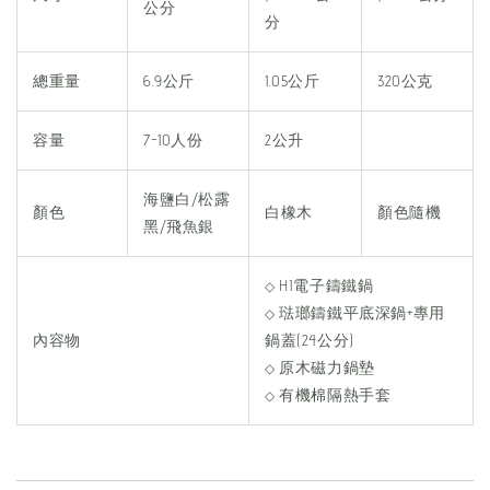
公分
分
總重量
6.9公斤
1.05公斤
320公克
容量
7-10人份
2公升
海鹽白/松露
顏色
白橡木
顏色隨機
黑/飛魚銀
HI電子鑄鐵鍋
◇
琺瑯鑄鐵平底深鍋+專用
◇
內容物
鍋蓋(24公分)
原木磁力鍋墊
◇
有機棉隔熱手套
◇